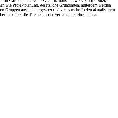
er:in-Card dient dabei als Qualifikationsnachweis. Für die Juleica-
emen wie Projektplanung, gesetzliche Grundlagen, außerdem werden
n Gruppen auseinandergesetzt und vieles mehr. In den aktualisierten
berblick über die Themen. Jeder Verband, der eine Juleica-