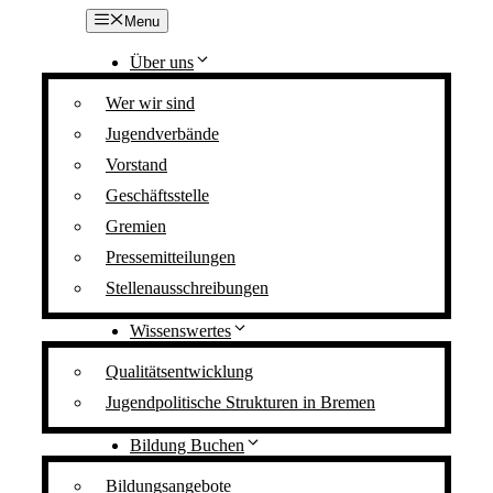
Z
Menu
u
m
Über uns
I
n
Wer wir sind
h
Jugendverbände
a
l
Vorstand
t
s
Geschäftsstelle
p
Gremien
r
i
Pressemitteilungen
n
Stellenausschreibungen
g
e
Wissenswertes
n
Qualitätsentwicklung
Jugendpolitische Strukturen in Bremen
Bildung Buchen
Bildungsangebote