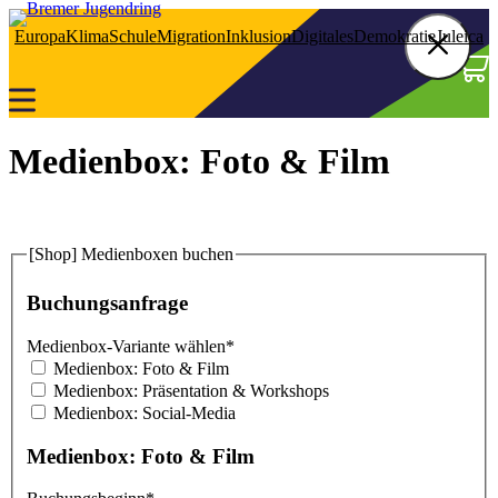
Z
Europa
Klima
Schule
Migration
Inklusion
Digitales
Demokratie
Juleica
u
m
0
S
I
c
n
h
h
a
l
Medienbox: Foto & Film
l
i
t
s
e
p
ß
r
[Shop] Medienboxen buchen
e
i
n
n
g
Buchungsanfrage
e
n
Medienbox-Variante wählen*
Medienbox: Foto & Film
Medienbox: Präsentation & Workshops
Medienbox: Social-Media
Medienbox: Foto & Film