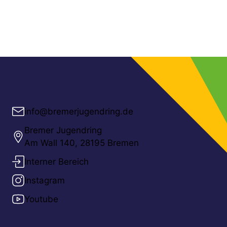
info@bremerjugendring.de
Bremer Jugendring
Am Wall 140, 28195 Bremen
Interner Bereich
Instagram
Youtube