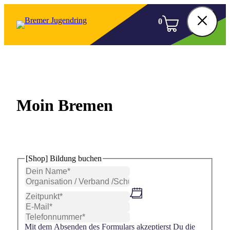
Z
u
0
m
S
I
c
n
h
h
a
l
l
i
t
s
e
p
Moin Bremen
ß
r
e
i
n
n
g
e
n
[Shop] Bildung buchen
Mit dem Absenden des Formulars akzeptierst Du die