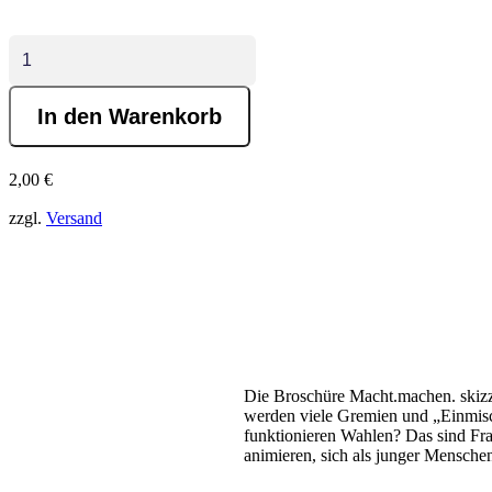
B
r
o
s
In den Warenkorb
c
h
ü
2,00
€
r
e
zzgl.
Versand
:
M
a
c
h
t
.
m
a
Die Broschüre Macht.machen. skizz
c
werden viele Gremien und „Einmisch
h
funktionieren Wahlen? Das sind Fra
e
animieren, sich als junger Menschen
n
.