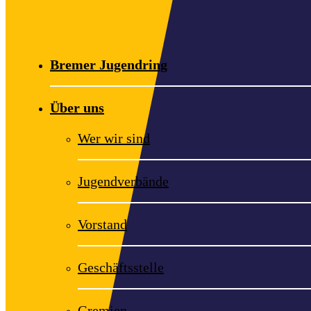
Bremer Jugendring
Über uns
Wer wir sind
Jugendverbände
Vorstand
Geschäftsstelle
Gremien