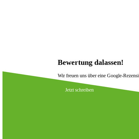
M
e
n
g
e
Bewertung dalassen!
Wir freuen uns über eine Google-Rezens
Jetzt schreiben