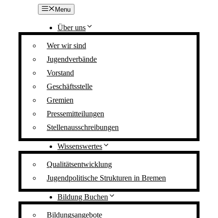
Z
Menu
u
m
Über uns
I
n
Wer wir sind
h
Jugendverbände
a
l
Vorstand
t
s
Geschäftsstelle
p
Gremien
r
i
Pressemitteilungen
n
Stellenausschreibungen
g
e
Wissenswertes
n
Qualitätsentwicklung
Jugendpolitische Strukturen in Bremen
Bildung Buchen
Bildungsangebote