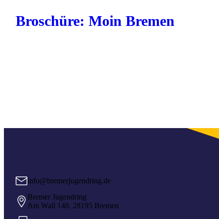
Broschüre: Moin Bremen
info@bremerjugendring.de
Bremer Jugendring
Am Wall 140, 28195 Bremen